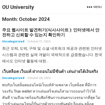
OU University
MENU
Month:
October 2024
주요 웹사이트 발견하기(식사사이트 ): 인터넷에서 안
전하고 신뢰할 수 있는지 확인하기
Uncategorized
October 31, 2024
최근 오락, 도박, 구매 및 소셜 네트워크 제공과 관련된 인터넷
시스템과 관련된 실제 개발이 국제적으로 급증했습니다. 한국
에서도 인터넷 활동에 대한…
เว็บสล็อต เว็บแท้ ฝากถอนไม่มีขั้นต่ำ เล่นง่ายได้เงินจริง
Uncategorized
October 28, 2024
พบกับเว็บสล็อตออนไลน์เว็บแท้ห้ามพลาด เว็บสล็อต ที่มีการ
รองรับ True wallet หากเล่นเสร็จเล่นก็สามารถถอนกำไรได้
ทันที รวมถึงมาพร้อมกับฟังก์ชันการเล่นครบวงจรมากที่สุด ไม่
ว่าเข้าเล่นเกมไหนก็ปั่นง่ายด้วยระบบทันสมัย ยิ่งเล่น สล็อต